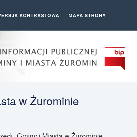
WERSJA KONTRASTOWA
MAPA STRONY
asta w Żurominie
Urzędu Gminy i Miasta w Żurominie