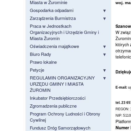
Miasta w Żurominie
woj. ma
Gospodarka odpadami
Zarządzenia Burmistrza
Praca w Jednostkach
Szanow
Organizacyjnych i Urzędzie Gminy i
W związ
Miasta Żuromin
Żuromini
których
Oświadczenia majątkowe
otrzyman
Biuro Rady
telefoni
Prawo lokalne
Petycje
Dziękuj
REGULAMIN ORGANIZACYJNY
URZĘDU GMINY I MIASTA
E-mail:
u
ŻUROMIN
Inkubator Przedsiębiorczości
tel. 23 6
Zgromadzenia publiczne
REGON: 
Program Ochrony Ludności i Obrony
NIP: 511
Cywilnej
Platfor
Numer 
Fundusz Dróg Samorządowych