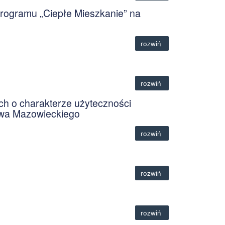
Programu „Ciepłe Mieszkanie” na
rozwiń
rozwiń
ch o charakterze użyteczności
twa Mazowieckiego
rozwiń
rozwiń
rozwiń