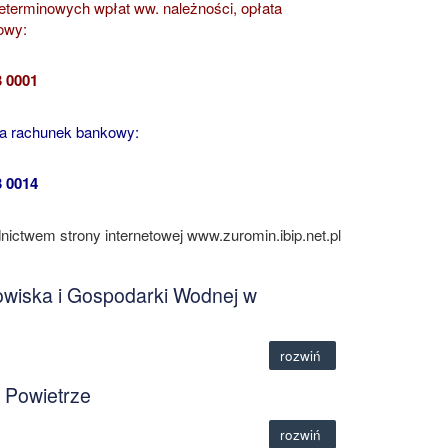
ieterminowych wpłat ww. należności, opłata
owy:
3 0001
na rachunek bankowy:
3 0014
ictwem strony internetowej www.zuromin.ibip.net.pl
owiska i Gospodarki Wodnej w
rozwiń
 Powietrze
rozwiń