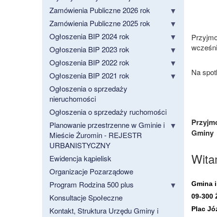
Zamówienia Publiczne 2026 rok
Zamówienia Publiczne 2025 rok
Ogłoszenia BIP 2024 rok
Przyjmo
wcześni
Ogłoszenia BIP 2023 rok
Ogłoszenia BIP 2022 rok
Na spot
Ogłoszenia BIP 2021 rok
Ogłoszenia o sprzedaży
nieruchomości
Ogłoszenia o sprzedaży ruchomości
Przyjmo
Planowanie przestrzenne w Gminie i
Gminy i
Mieście Żuromin - REJESTR
URBANISTYCZNY
Wita
Ewidencja kąpielisk
Organizacje Pozarządowe
Program Rodzina 500 plus
Gmina i
Konsultacje Społeczne
09-300 
Plac Jó
Kontakt, Struktura Urzędu Gminy i