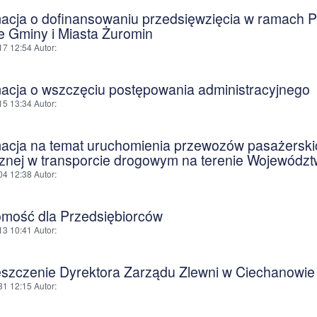
macja o dofinansowaniu przedsięwzięcia w ramach 
ie Gminy i Miasta Żuromin
17 12:54
Autor
:
macja o wszczęciu postępowania administracyjnego
15 13:34
Autor
:
macja na temat uruchomienia przewozów pasażerski
cznej w transporcie drogowym na terenie Wojewódz
04 12:38
Autor
:
mość dla Przedsiębiorców
13 10:41
Autor
:
szczenie Dyrektora Zarządu Zlewni w Ciechanowie
31 12:15
Autor
: