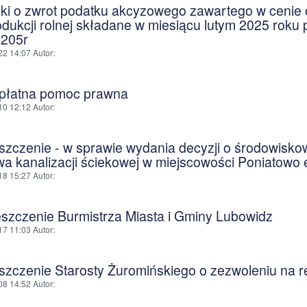
ki o zwrot podatku akcyzowego zawartego w cenie
odukcji rolnej składane w miesiącu lutym 2025 roku
.205r
22 14:07
Autor
:
płatna pomoc prawna
10 12:12
Autor
:
szczenie - w sprawie wydania decyzji o środowisko
a kanalizacji ściekowej w miejscowości Poniatowo e
18 15:27
Autor
:
szczenie Burmistrza Miasta i Gminy Lubowidz
17 11:03
Autor
:
szczenie Starosty Żuromińskiego o zezwoleniu na re
08 14:52
Autor
: