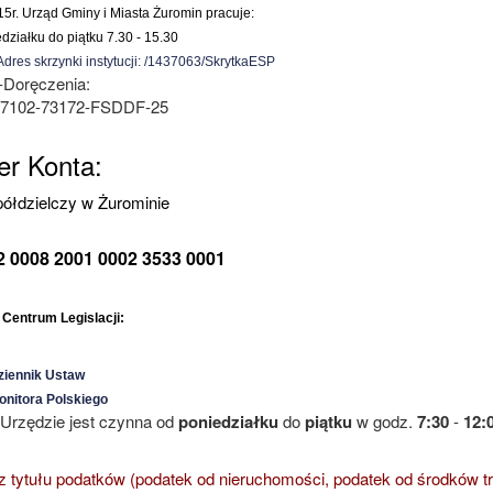
015r. Urząd Gminy i Miasta Żuromin pracuje:
edziałku do piątku 7.30 - 15.30
dres skrzynki instytucji: /1437063/SkrytkaESP
-Doręczenia:
37102-73172-FSDDF-25
r Konta:
ółdzielczy w Żurominie
2 0008 2001 0002 3533 0001
Centrum Legislacji:
ziennik Ustaw
onitora Polskiego
Urzędzie jest czynna od
poniedziałku
do
piątku
w godz.
7:30
-
12:
 tytułu podatków (podatek od nieruchomości, podatek od środków tran