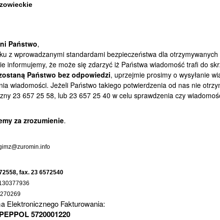
zowieckie
ni Państwo
,
ku z wprowadzanymi standardami bezpieczeństwa dla otrzymywanych 
e informujemy, że może się zdarzyć iż Państwa wiadomość trafi do sk
zostaną Państwo bez odpowiedzi
, uprzejmie prosimy o wysyłanie w
ia wiadomości. Jeżeli Państwo takiego potwierdzenia od nas nie otrz
czny 23 657 25 58, lub 23 657 25 40 w celu sprawdzenia czy wiadomoś
emy za zrozumienie
.
gimz@zuromin.info
572558, fax. 23 6572540
130377936
0270269
ma Elektronicznego Fakturowania:
PEPPOL 5720001220