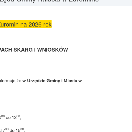
Żuromin na 2026 rok
ACH SKARG I WNIOSKÓW
formuje,że
w
Urzędzie
Gminy i Miasta w
00
00
0
do 13
,
30
30
d 7
do 15
.