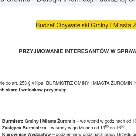
Budżet Obywatelski Gminy i Miasta 
PRZYJMOWANIE INTERESANTÓW W SPRAW
1
ie do art. 253 § 4 Kpa
BURMISTRZ GMINY I MIASTA ŻUROMIN in
h skarg i wniosków przyjmują:
Burmistrz Gminy i Miasta Żuromin
– we wtorki w godzinach od 1
00
00
Zastępca Burmistrza
– w środy w godzinach od 13
do 16
,
Kierownicy Wydziałów
– codziennie w godzinach pracy Urzędu o