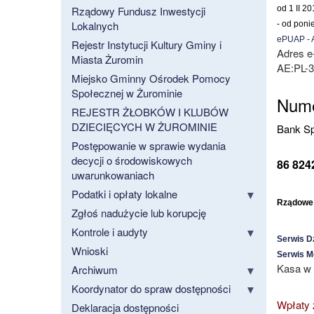
Rządowy Fundusz Inwestycji
od 1 II 2
Lokalnych
- od poni
ePUAP - A
Rejestr Instytucji Kultury Gminy i
Adres e
Miasta Żuromin
AE:PL-
Miejsko Gminny Ośrodek Pomocy
Społecznej w Żurominie
Nume
REJESTR ŻŁOBKÓW I KLUBÓW
DZIECIĘCYCH W ŻUROMINIE
Bank Sp
Postępowanie w sprawie wydania
decycji o środowiskowych
86 824
uwarunkowaniach
Podatki i opłaty lokalne
Rządowe 
Zgłoś nadużycie lub korupcję
Kontrole i audyty
Serwis D
Wnioski
Serwis M
Kasa w 
Archiwum
Koordynator do spraw dostępności
Wpłaty z
Deklaracja dostępności