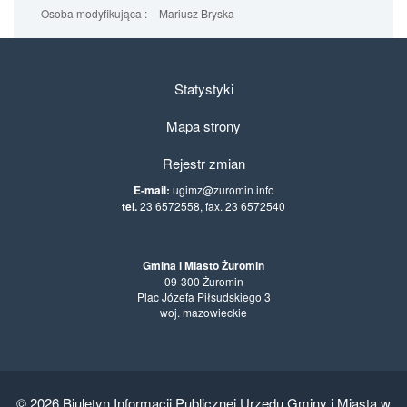
Osoba modyfikująca :
Mariusz Bryska
Statystyki
Mapa strony
Rejestr zmian
E-mail:
ugimz@zuromin.info
tel.
23 6572558, fax. 23 6572540
Gmina i Miasto Żuromin
09-300 Żuromin
Plac Józefa Piłsudskiego 3
woj. mazowieckie
© 2026
Biuletyn Informacji Publicznej Urzędu Gminy i Miasta w