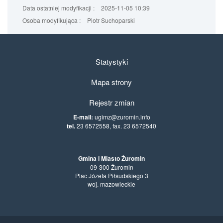
Data ostatniej modyfikacji :
2025-11-05 10:39
Osoba modyfikująca :
Piotr Suchoparski
Statystyki
Mapa strony
Rejestr zmian
E-mail:
ugimz@zuromin.info
tel.
23 6572558, fax. 23 6572540
Gmina i Miasto Żuromin
09-300 Żuromin
Plac Józefa Piłsudskiego 3
woj. mazowieckie