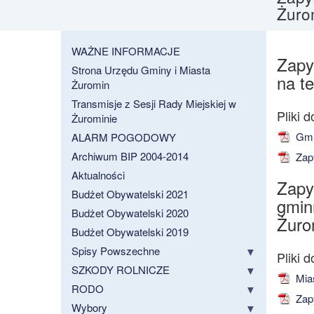
Żuro
WAŻNE INFORMACJE
Zapy
Strona Urzędu Gminy i Miasta
na t
Żuromin
Transmisje z Sesji Rady Miejskiej w
Żurominie
Gmin
ALARM POGODOWY
Archiwum BIP 2004-2014
Zapy
Aktualności
Zapy
Budżet Obywatelski 2021
gminn
Budżet Obywatelski 2020
Żuro
Budżet Obywatelski 2019
Spisy Powszechne
SZKODY ROLNICZE
Mias
RODO
Zapy
Wybory