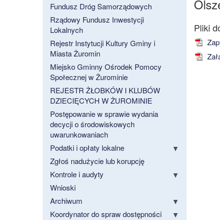
Olsze
Fundusz Dróg Samorządowych
Rządowy Fundusz Inwestycji
Lokalnych
Zapy
Rejestr Instytucji Kultury Gminy i
Miasta Żuromin
Załą
Miejsko Gminny Ośrodek Pomocy
Społecznej w Żurominie
REJESTR ŻŁOBKÓW I KLUBÓW
DZIECIĘCYCH W ŻUROMINIE
Postępowanie w sprawie wydania
decycji o środowiskowych
uwarunkowaniach
Podatki i opłaty lokalne
Zgłoś nadużycie lub korupcję
Kontrole i audyty
Wnioski
Archiwum
Koordynator do spraw dostępności