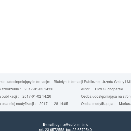
iot udostępniający informacje:
Biuletyn Informacji Publicznej Urzędu Gminy i M
 stworzenia :
2017-01-02 14:26
Autor :
Piotr Suchoparski
 publikacji :
2017-01-02 14:26
Osoba udostępniająca na stroni
 ostatniej modyfikacji :
2017-11-28 14:05
Osoba modyfikująca :
Mariusz
E-mail:
ugimz@zuromin.info
tel.
23 6572558, fax. 23 6572540