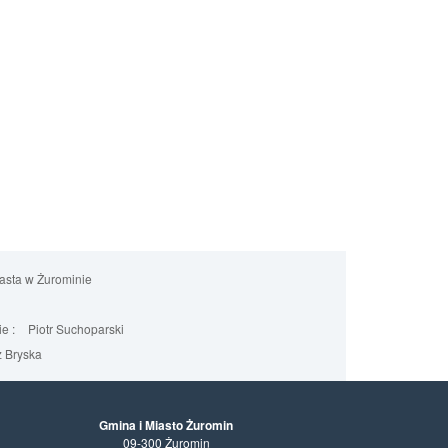
iasta w Żurominie
e :
Piotr Suchoparski
 Bryska
Gmina i Miasto Żuromin
09-300 Żuromin