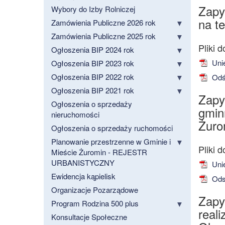
Zapy
Wybory do Izby Rolniczej
na t
Zamówienia Publiczne 2026 rok
Zamówienia Publiczne 2025 rok
Ogłoszenia BIP 2024 rok
Unie
Ogłoszenia BIP 2023 rok
Ogłoszenia BIP 2022 rok
Odśn
Ogłoszenia BIP 2021 rok
Zapy
Ogłoszenia o sprzedaży
gminn
nieruchomości
Żuro
Ogłoszenia o sprzedaży ruchomości
Planowanie przestrzenne w Gminie i
Mieście Żuromin - REJESTR
URBANISTYCZNY
Unie
Ewidencja kąpielisk
Odsn
Organizacje Pozarządowe
Zapy
Program Rodzina 500 plus
real
Konsultacje Społeczne