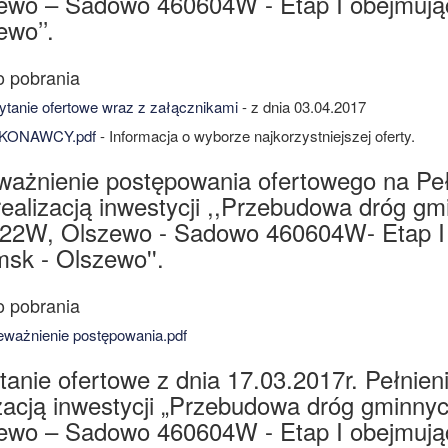
ewo – Sadowo 460604W - Etap I obejmują
wo’’.
tanie ofertowe wraz z załącznikami
- z dnia 03.04.2017
ONAWCY.pdf
- Informacja o wyborze najkorzystniejszej oferty.
ważnienie postępowania ofertowego na Peł
realizacją inwestycji ,,Przebudowa dróg 
22W, Olszewo - Sadowo 460604W- Etap I 
sk - Olszewo''.
ważnienie postępowania.pdf
tanie ofertowe z dnia 17.03.2017r. Pełnien
izacją inwestycji „Przebudowa dróg gminn
ewo – Sadowo 460604W - Etap I obejmują