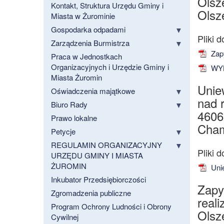
Olsz
Kontakt, Struktura Urzędu Gminy i
Olsze
Miasta w Żurominie
Gospodarka odpadami
Zarządzenia Burmistrza
Zapy
Praca w Jednostkach
Organizacyjnych i Urzędzie Gminy i
WYK
Miasta Żuromin
Unie
Oświadczenia majątkowe
nad 
Biuro Rady
4606
Prawo lokalne
Cham
Petycje
REGULAMIN ORGANIZACYJNY
URZĘDU GMINY I MIASTA
ŻUROMIN
Unie
Inkubator Przedsiębiorczości
Zapy
Zgromadzenia publiczne
real
Program Ochrony Ludności i Obrony
Olsz
Cywilnej