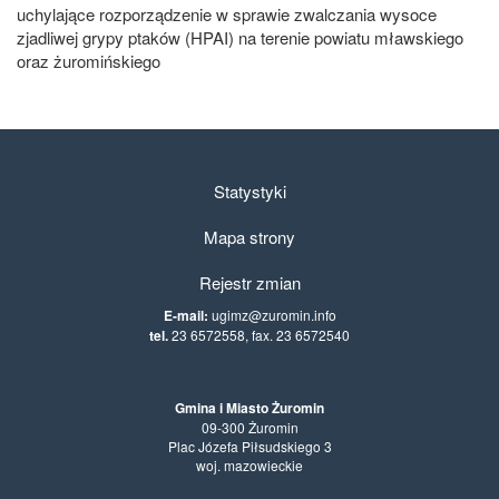
uchylające rozporządzenie w sprawie zwalczania wysoce
zjadliwej grypy ptaków (HPAI) na terenie powiatu mławskiego
oraz żuromińskiego
Statystyki
Mapa strony
Rejestr zmian
E-mail:
ugimz@zuromin.info
tel.
23 6572558, fax. 23 6572540
Gmina i Miasto Żuromin
09-300 Żuromin
Plac Józefa Piłsudskiego 3
woj. mazowieckie