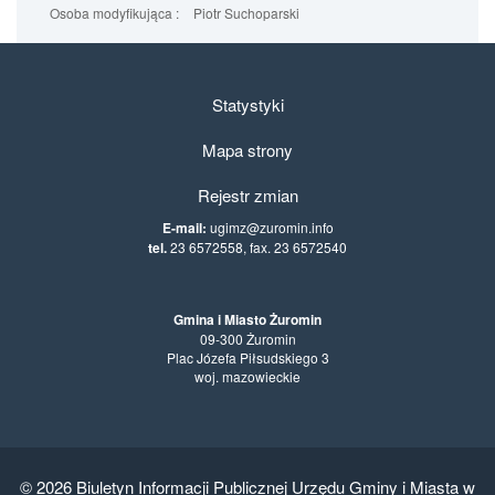
Osoba modyfikująca :
Piotr Suchoparski
Statystyki
Mapa strony
Rejestr zmian
E-mail:
ugimz@zuromin.info
tel.
23 6572558, fax. 23 6572540
Gmina i Miasto Żuromin
09-300 Żuromin
Plac Józefa Piłsudskiego 3
woj. mazowieckie
© 2026
Biuletyn Informacji Publicznej Urzędu Gminy i Miasta w