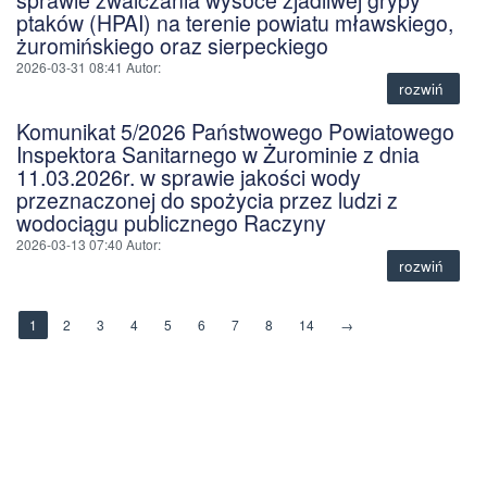
ptaków (HPAI) na terenie powiatu mławskiego,
żuromińskiego oraz sierpeckiego
2026-03-31 08:41
Autor
:
rozwiń
Komunikat 5/2026 Państwowego Powiatowego
Inspektora Sanitarnego w Żurominie z dnia
11.03.2026r. w sprawie jakości wody
przeznaczonej do spożycia przez ludzi z
wodociągu publicznego Raczyny
2026-03-13 07:40
Autor
:
rozwiń
1
2
3
4
5
6
7
8
14
→