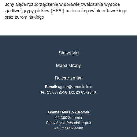
uchylające rozporządzenie w sprawie zwalczania wysoce
zjadliwej grypy ptaków (HPAI) na terenie powiatu mławskiego
oraz żuromińskiego
Statystyki
Mapa strony
Rejestr zmian
E-mail:
ugimz@zuromin.info
tel.
23 6572558, fax. 23 6572540
Gmina i Miasto Żuromin
09-300 Żuromin
Plac Józefa Piłsudskiego 3
woj. mazowieckie