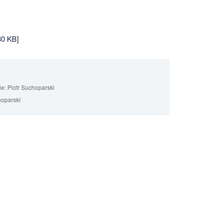
30 KB]
ie:
Piotr Suchoparski
hoparski