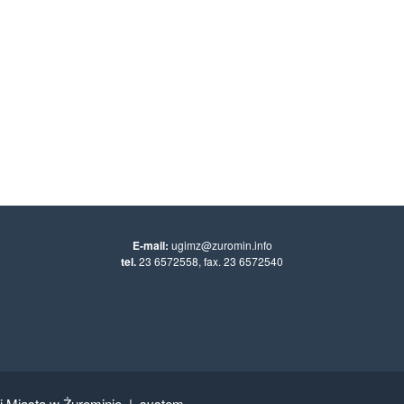
E-mail:
ugimz@zuromin.info
tel.
23 6572558, fax. 23 6572540
 i Miasta w Żurominie
|
system