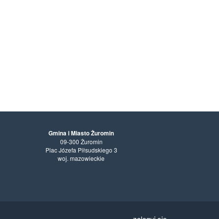
Gmina i Miasto Żuromin
09-300 Żuromin
Plac Józefa Piłsudskiego 3
woj. mazowieckie
zaloguj się