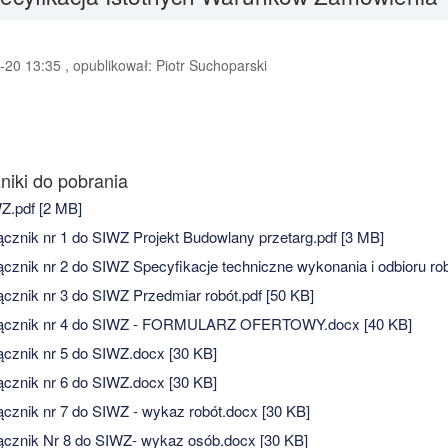
20 13:35 , opublikował: Piotr Suchoparski
niki do pobrania
.pdf [2 MB]
cznik nr 1 do SIWZ Projekt Budowlany przetarg.pdf [3 MB]
cznik nr 2 do SIWZ Specyfikacje techniczne wykonania i odbioru rob
cznik nr 3 do SIWZ Przedmiar robót.pdf [50 KB]
ącznik nr 4 do SIWZ - FORMULARZ OFERTOWY.docx [40 KB]
cznik nr 5 do SIWZ.docx [30 KB]
cznik nr 6 do SIWZ.docx [30 KB]
cznik nr 7 do SIWZ - wykaz robót.docx [30 KB]
cznik Nr 8 do SIWZ- wykaz osób.docx [30 KB]