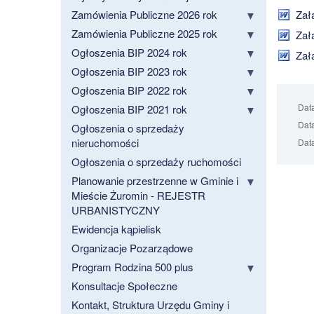
Zamówienia Publiczne 2026 rok
Załą
Zamówienia Publiczne 2025 rok
Załą
Ogłoszenia BIP 2024 rok
Załą
Ogłoszenia BIP 2023 rok
Ogłoszenia BIP 2022 rok
Dat
Ogłoszenia BIP 2021 rok
Data
Ogłoszenia o sprzedaży
nieruchomości
Data
Ogłoszenia o sprzedaży ruchomości
Planowanie przestrzenne w Gminie i
Mieście Żuromin - REJESTR
URBANISTYCZNY
Ewidencja kąpielisk
Organizacje Pozarządowe
Program Rodzina 500 plus
Konsultacje Społeczne
Kontakt, Struktura Urzędu Gminy i