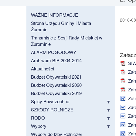
WAŻNE INFORMACJE
2018-08-
Strona Urzędu Gminy i Miasta
Żuromin
Transmisje z Sesji Rady Miejskiej w
Żurominie
ALARM POGODOWY
Załącz
Archiwum BIP 2004-2014
SIWZ
Aktualności
Załą
Budżet Obywatelski 2021
Załą
Budżet Obywatelski 2020
Załą
Budżet Obywatelski 2019
Zał
Spisy Powszechne
Załą
SZKODY ROLNICZE
Załą
RODO
Załą
Wybory
Załą
Wybory do Izby Rolniczej