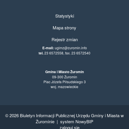
Statystyki
Mapa strony
Rejestr zmian
E-mail:
ugimz@zuromin.info
tel.
23 6572558, fax. 23 6572540
Gmina i Miasto Żuromin
09-300 Żuromin
Plac Józefa Piłsudskiego 3
woj. mazowieckie
© 2026
Biuletyn Informacji Publicznej Urzędu Gminy i Miasta w
Żurominie
|
system NowyBIP
zaloguj się