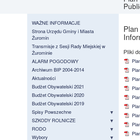
Publ
WAŻNE INFORMACJE
Plan
Strona Urzędu Gminy i Miasta
Info
Żuromin
Transmisje z Sesji Rady Miejskiej w
Żurominie
Plan
ALARM POGODOWY
Archiwum BIP 2004-2014
Plan
Aktualności
Plan
Budżet Obywatelski 2021
Plan
Budżet Obywatelski 2020
Plan
Budżet Obywatelski 2019
Plan
Spisy Powszechne
Plan
SZKODY ROLNICZE
Plan
RODO
Plan
Wybory