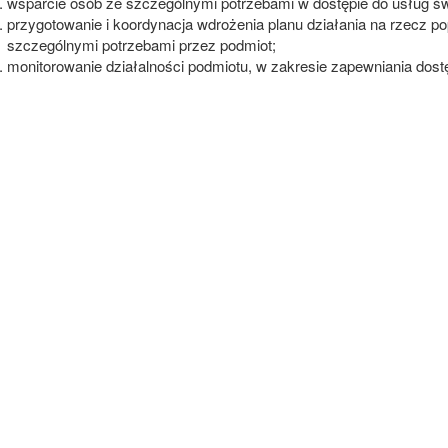
wsparcie osób ze szczególnymi potrzebami w dostępie do usług ś
przygotowanie i koordynacja wdrożenia planu działania na rzecz 
szczególnymi potrzebami przez podmiot;
monitorowanie działalności podmiotu, w zakresie zapewniania dos