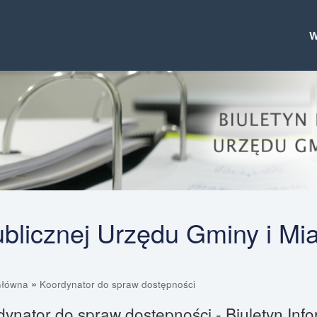
Publicznej Urzędu Gminy i Mi
»
Główna
Koordynator do spraw dostępności
ynator do spraw dostępności - Biuletyn Info