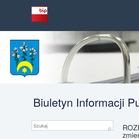
Biuletyn Informacji 
Szukaj
ROZP
⚲
zmien