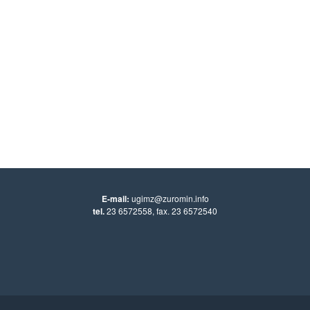
E-mail:
ugimz@zuromin.info
tel.
23 6572558, fax. 23 6572540