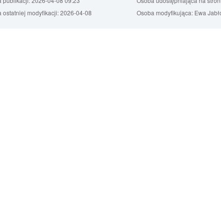
 publikacji:
2026-04-08 09:23
Osoba udostępniająca na stron
 ostatniej modyfikacji:
2026-04-08
Osoba modyfikująca:
Ewa Jabł