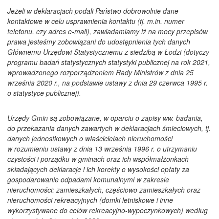
Jeżeli w deklaracjach podali Państwo dobrowolnie dane
kontaktowe w celu usprawnienia kontaktu (tj. m.in. numer
telefonu, czy adres e-mail), zawiadamiamy iż na mocy przepisów
prawa jesteśmy zobowiązani do udostępnienia tych danych
Głównemu Urzędowi Statystycznemu z siedzibą w Łodzi (dotyczy
programu badań statystycznych statystyki publicznej na rok 2021,
wprowadzonego rozporządzeniem Rady Ministrów z dnia 25
września 2020 r., na podstawie ustawy z dnia 29 czerwca 1995 r.
o statystyce publicznej).
Urzędy Gmin są zobowiązane, w oparciu o zapisy ww. badania,
do przekazania danych zawartych w deklaracjach śmieciowych, tj.
danych jednostkowych o właścicielach nieruchomości
w rozumieniu ustawy z dnia 13 września 1996 r. o utrzymaniu
czystości i porządku w gminach oraz ich współmałżonkach
składających deklaracje i ich korekty o wysokości opłaty za
gospodarowanie odpadami komunalnymi w zakresie
nieruchomości: zamieszkałych, częściowo zamieszkałych oraz
nieruchomości rekreacyjnych (domki letniskowe i inne
wykorzystywane do celów rekreacyjno-wypoczynkowych) według