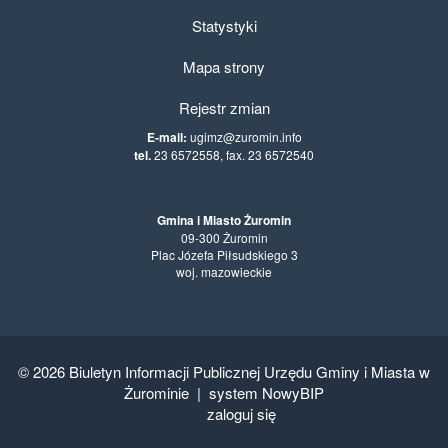
Statystyki
Mapa strony
Rejestr zmian
E-mail:
ugimz@zuromin.info
tel.
23 6572558, fax. 23 6572540
Gmina i Miasto Żuromin
09-300 Żuromin
Plac Józefa Piłsudskiego 3
woj. mazowieckie
© 2026
Biuletyn Informacji Publicznej Urzędu Gminy i Miasta w
Żurominie
|
system NowyBIP
zaloguj się