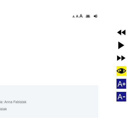
ie:
Anna Fabisiak
siak