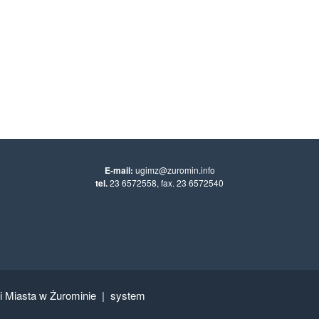
E-mail:
ugimz@zuromin.info
tel.
23 6572558, fax. 23 6572540
 i Miasta w Żurominie
|
system