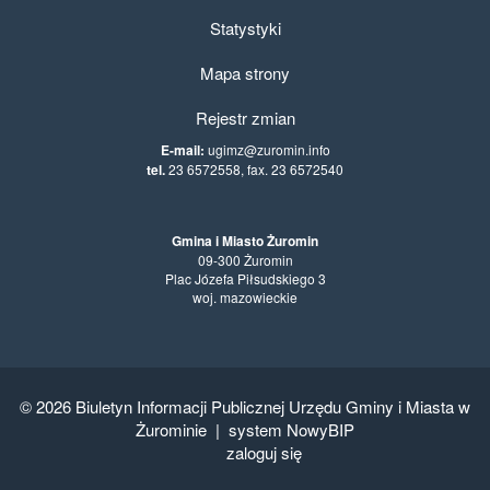
Statystyki
Mapa strony
Rejestr zmian
E-mail:
ugimz@zuromin.info
tel.
23 6572558, fax. 23 6572540
Gmina i Miasto Żuromin
09-300 Żuromin
Plac Józefa Piłsudskiego 3
woj. mazowieckie
© 2026
Biuletyn Informacji Publicznej Urzędu Gminy i Miasta w
Żurominie
|
system NowyBIP
zaloguj się