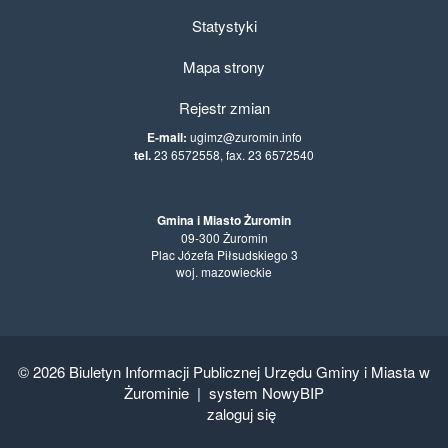
Statystyki
Mapa strony
Rejestr zmian
E-mail:
ugimz@zuromin.info
tel.
23 6572558, fax. 23 6572540
Gmina i Miasto Żuromin
09-300 Żuromin
Plac Józefa Piłsudskiego 3
woj. mazowieckie
© 2026
Biuletyn Informacji Publicznej Urzędu Gminy i Miasta w
Żurominie
|
system NowyBIP
zaloguj się