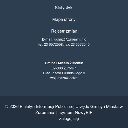
Statystyki
Mapa strony
Rejestr zmian
E-mail:
ugimz@zuromin.info
tel.
23 6572558, fax. 23 6572540
Gmina i Miasto Żuromin
09-300 Żuromin
Plac Józefa Piłsudskiego 3
woj. mazowieckie
© 2026
Biuletyn Informacji Publicznej Urzędu Gminy i Miasta w
Żurominie
|
system NowyBIP
zaloguj się