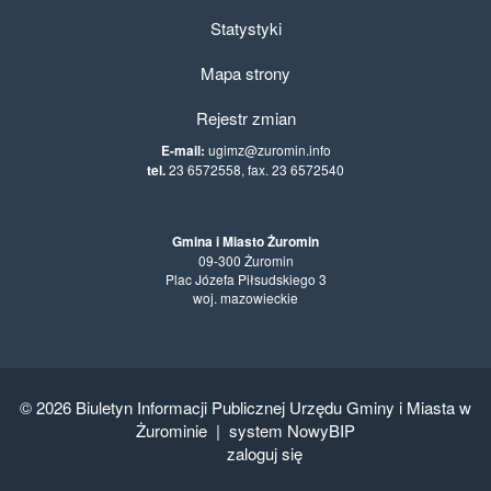
Statystyki
Mapa strony
Rejestr zmian
E-mail:
ugimz@zuromin.info
tel.
23 6572558, fax. 23 6572540
Gmina i Miasto Żuromin
09-300 Żuromin
Plac Józefa Piłsudskiego 3
woj. mazowieckie
© 2026
Biuletyn Informacji Publicznej Urzędu Gminy i Miasta w
Żurominie
|
system NowyBIP
zaloguj się