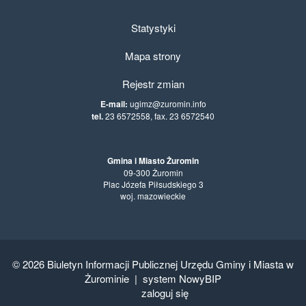
Statystyki
Mapa strony
Rejestr zmian
E-mail:
ugimz@zuromin.info
tel.
23 6572558, fax. 23 6572540
Gmina i Miasto Żuromin
09-300 Żuromin
Plac Józefa Piłsudskiego 3
woj. mazowieckie
© 2026
Biuletyn Informacji Publicznej Urzędu Gminy i Miasta w
Żurominie
|
system NowyBIP
zaloguj się